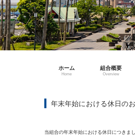
ホーム
組合概要
Home
Overview
理事長挨拶
主な事業
役員名簿
組合員名簿
所在地／連絡先
年末年始における休日の
当組合の年末年始における休日につきま