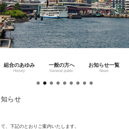
組合のあゆみ
一般の方へ
お知らせ一覧
History
General public
News
歴代理事長・任期
歴代役員
沿 革
水道まめ知識
水道Q&A
お知らせ
して、下記のとおりご案内いたします。