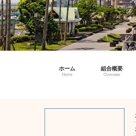
ホーム
組合概要
Home
Overview
理事長挨拶
主な事業
役員名簿
組合員名簿
所在地／連絡先