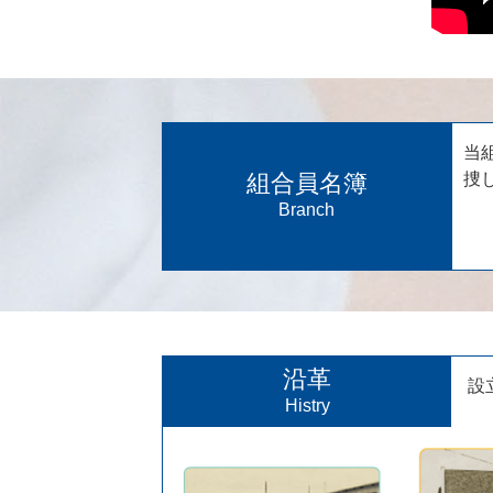
当
組合員名簿
捜
Branch
沿革
設
Histry