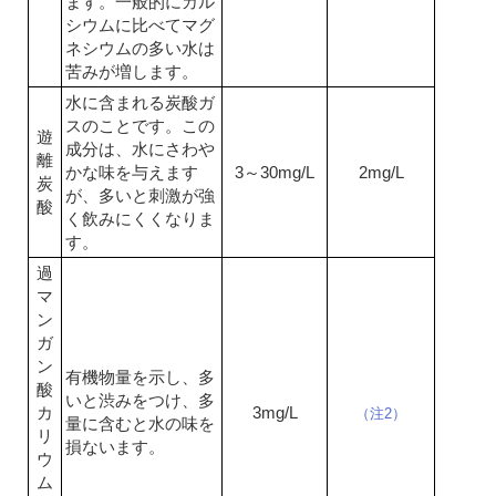
ます。一般的にカル
シウムに比べてマグ
ネシウムの多い水は
苦みが増します。
水に含まれる炭酸ガ
スのことです。この
遊
成分は、水にさわや
離
かな味を与えます
3～30mg/L
2mg/L
炭
が、多いと刺激が強
酸
く飲みにくくなりま
す。
過
マ
ン
ガ
ン
有機物量を示し、多
酸
いと渋みをつけ、多
カ
3mg/L
（注2）
量に含むと水の味を
リ
損ないます。
ウ
ム