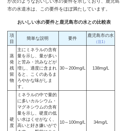
が次のようなおいしい水の要件を示しており、鹿児島
市の水道水は、この要件をほぼ満たしています。
おいしい水の要件と鹿児島市の水との比較表
項
鹿児島市の水
簡単な説明
要件
目
（注1）
主にミネラルの含有
蒸
量を示し、量が多い
発
と苦み・渋みなどが
残
増し、適度に含まれ
30～200mg/L
138mg/L
留
ると、こくのあるま
物
ろやかな味がしま
す。
ミネラルの中で量的
に多いカルシウム・
マグネシウムの含有
量を示し、硬度の低
硬
い水はくせがなく、
10～100mg/L
34mg/L
度
高いと好き嫌いがで