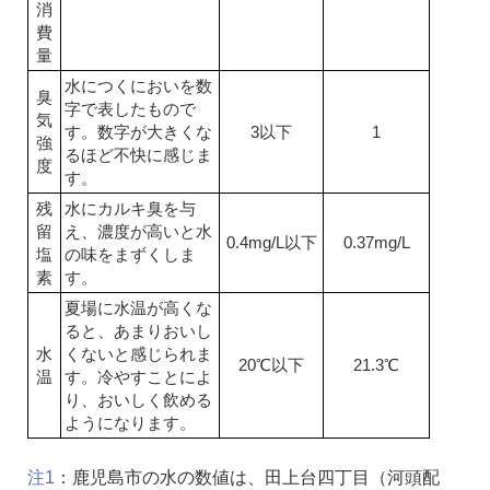
消
費
量
水につくにおいを数
臭
字で表したもので
気
す。数字が大きくな
3以下
1
強
るほど不快に感じま
度
す。
残
水にカルキ臭を与
留
え、濃度が高いと水
0.4mg/L以下
0.37mg/L
塩
の味をまずくしま
素
す。
夏場に水温が高くな
ると、あまりおいし
水
くないと感じられま
20℃以下
21.3℃
温
す。冷やすことによ
り、おいしく飲める
ようになります。
注1
：鹿児島市の水の数値は、田上台四丁目（河頭配