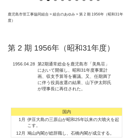
鹿児島市管工事協同組合
>
組合のあゆみ
>
第 2 期 1956年（昭和31年
度）
沿 革
History
第 2 期 1956年（昭和31年度）
1956.04.28
第2期通常総会を鹿児島市「美鳥荘」
において開催し、昭和31年度事業計
画、収支予算等を審議。又、任期満了
に伴う役員改選の結果、山下伊太郎氏
が理事長に再任された。
国内
1月
伊豆大島の三原山が昭和25年以来の大噴火を起
こす。
12月
鳩山内閣が総辞職し、石橋内閣が成立する。