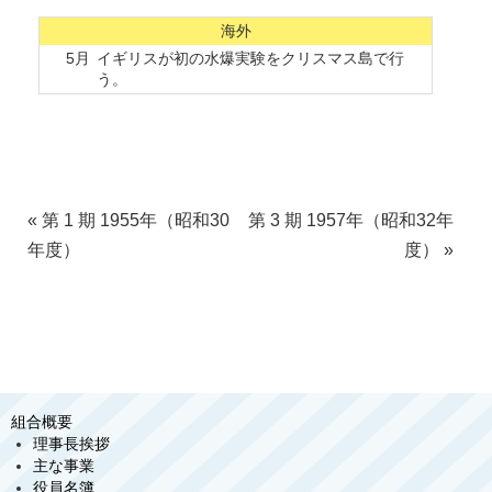
海外
5月
イギリスが初の水爆実験をクリスマス島で行
う。
«
第 1 期 1955年（昭和30
第 3 期 1957年（昭和32年
年度）
度）
»
組合概要
理事長挨拶
主な事業
役員名簿