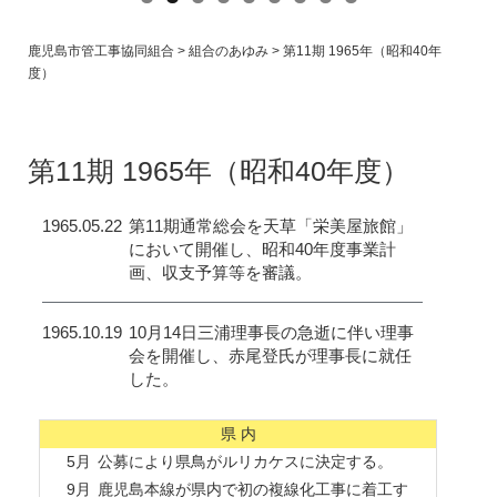
鹿児島市管工事協同組合
>
組合のあゆみ
>
第11期 1965年（昭和40年
度）
沿 革
History
第11期 1965年（昭和40年度）
1965.05.22
第11期通常総会を天草「栄美屋旅館」
において開催し、昭和40年度事業計
画、収支予算等を審議。
1965.10.19
10月14日三浦理事長の急逝に伴い理事
会を開催し、赤尾登氏が理事長に就任
した。
県 内
5月
公募により県鳥がルリカケスに決定する。
9月
鹿児島本線が県内で初の複線化工事に着工す