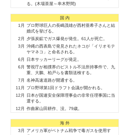
る。(木場茶屋～串木野間)
国 内
1月
プロ野球巨人の長嶋茂雄が西村亜希子さんと結
婚式を挙げる。
2月
夕張炭鉱でガス爆発が発生。61人が死亡。
3月
沖縄の西表島で発見されたネコが「イリオモテ
ヤマネコ」と命名される。
6月
日本サッカーリーグが発足。
6月
警視庁が相撲界のピストル不法所持事件で、九
重、大鵬、柏戸らを書類送検する。
7月
名神高速道路が開通する。
11月
プロ野球第1回ドラフト会議が開かれる。
12月
日本が国連安全保障理事会の非常任理事国に当
選する。
12月
作曲家山田耕作、没。79歳。
海 外
3月
アメリカ軍がベトナム戦争で毒ガスを使用す