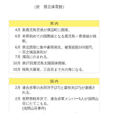
（於 県立体育館）
県 内
4月
新鹿児島空港が溝辺町に開港。
6月
本県初めての国際線となる鹿児島～香港線が就
航。
6月
県北西部に集中豪雨発生。被害総額163億円。
~
宮之城温泉街が
7月
濁流にのまれる。
10月
第27回鹿児島太陽国体開催。
10月
桜島大爆発。三合目まで火の海になる。
国 内
2月
連合赤軍の永田洋子(27)と森恒夫(27)が逮捕さ
れる。
2月
長野県軽井沢で、連合赤軍メンバー5人が浅間山
荘にたてこもる。
(浅間山荘事件)