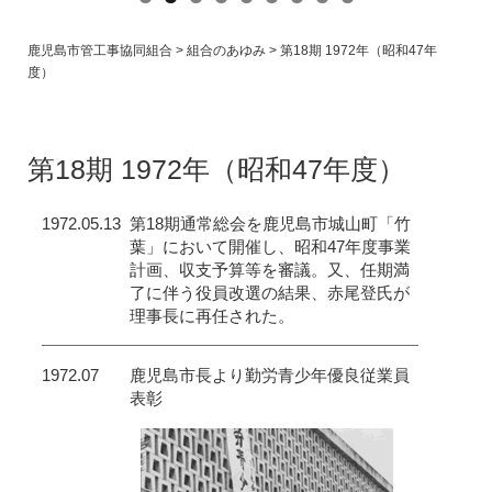
鹿児島市管工事協同組合
>
組合のあゆみ
>
第18期 1972年（昭和47年
度）
沿 革
History
第18期 1972年（昭和47年度）
1972.05.13
第18期通常総会を鹿児島市城山町「竹
葉」において開催し、昭和47年度事業
計画、収支予算等を審議。又、任期満
了に伴う役員改選の結果、赤尾登氏が
理事長に再任された。
1972.07
鹿児島市長より勤労青少年優良従業員
表彰