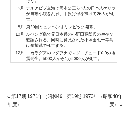
行う。
5月
テルアビブ空港で岡本公三ら3人の日本人ゲリラ
が自動小銃を乱射、手投げ弾を投げて26人が死
亡。
8月
第20回ミュンヘンオリンピック開幕。
10月
ルベング島で元日本兵の小野田寛郎氏の生存が
確認される。同時に発見された小塚金七一等兵
は銃撃戦で死亡する。
12月
ニカラグアのマグアナでマグニチュード6.0の地
震発生。5000人から1万8000人が死亡。
«
第17期 1971年（昭和46
第19期 1973年（昭和48年
年度）
度）
»