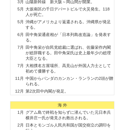
3月
山陽新幹線 新大阪～岡山間が開業。
5月
大坂南区の千日デパートビルで火災発生。118
人が死亡。
5月
沖縄がアメリカより返還される。沖縄県が発足
する。
6月
田中角栄通産相が「日本列島改造論」を発表す
る。
7月
田中角栄が自民党総裁に選ばれ、佐藤栄作内閣
が総辞職する。田中角栄氏は史上最年少の総理
大臣となる。
7月
大相撲名古屋場所、高見山が外国人力士として
初めて優勝する。
11月
中国からパンダのカンカン・ランランの2頭が贈
られる。
12月
第2次田中内閣が発足。
海 外
1月
グアム島で終戦を知らずに潜んでいた元日本兵
横井庄一氏が発見され救出される。
2月
日本とモンゴル人民共和国が国交樹立の調印を