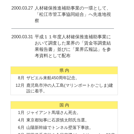
2000.03.27
人材確保推進補助事業の一環として、
「松江市管工事協同組合」へ先進地視
察
2000.03.31
平成１１年度人材確保推進補助事業に
おいて調査した業界の「賃金等調査結
果報告書」並びに「業界広報誌」を参
考資料として配布
県 内
8月
ザビエル来航450周年記念。
12月
鹿児島市沖の人工島(マリンポートかごしま)建
設に着手。
国 内
1月
ジャイアント馬場さん死去。
4月
東京都知事に石原慎太郎氏当選。
6月
山陽新幹線でトンネル壁落下事故。