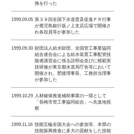
換を行った
1999.09.05
第３９回全国下水道普及促進ＰＲ行事
が鹿児島銀行坂ノ上支店広場で開催さ
れ各役員等が参加した
1999.09.30
財団法人給水財団、全国管工事業協同
組合連合会による給水装置工事配管技
能者講習会に係る説明会並びに模範実
技研修が東京都水道局庁舎等において
開催され、肥後理事長、工務担当理事
が参加した
1999.10.29
人材確保推進補助事業の一環として
「長崎市管工事協同組合」へ先進地視
察
1999.11.16
技能五輪全国大会への参加等、本県の
技能振興推進に多大の貢献をした技能