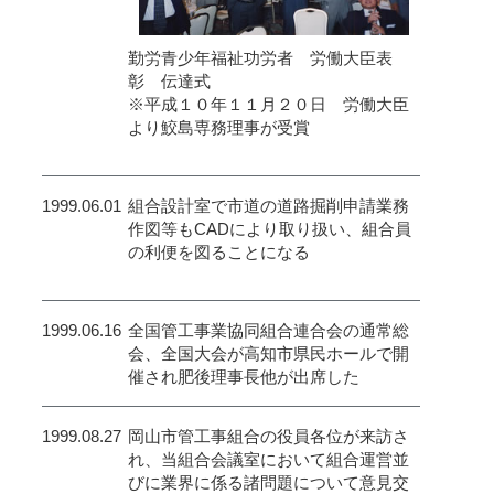
勤労青少年福祉功労者 労働大臣表
彰 伝達式
※平成１０年１１月２０日 労働大臣
より鮫島専務理事が受賞
1999.06.01
組合設計室で市道の道路掘削申請業務
作図等もCADにより取り扱い、組合員
の利便を図ることになる
1999.06.16
全国管工事業協同組合連合会の通常総
会、全国大会が高知市県民ホールで開
催され肥後理事長他が出席した
1999.08.27
岡山市管工事組合の役員各位が来訪さ
れ、当組合会議室において組合運営並
びに業界に係る諸問題について意見交