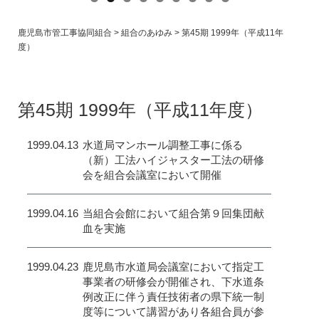
鹿児島市管工事協同組合
>
組合のあゆみ
>
第45期 1999年（平成11年
度）
沿 革
History
第45期 1999年（平成11年度）
1999.04.13
水道局マンホール調整工事に係る
（新）工法ハイジャスター工法の研修
会を組合会議室において開催
1999.04.16
当組合会館において組合第９回集団献
血を実施
1999.04.23
鹿児島市水道局会議室において指定工
事業者の研修会が開催され、下水道条
例改正に伴う責任技術者の県下統一制
度等について講習があり各組合員が参